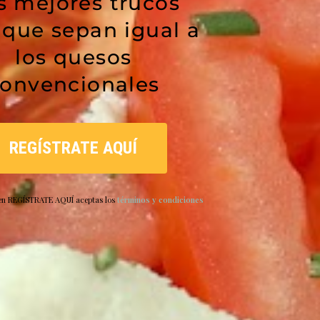
s mejores trucos
 que sepan igual a
los quesos
onvencionales
REGÍSTRATE AQUÍ
 en REGÍSTRATE AQUÍ aceptas los
términos y condiciones