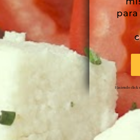
mi
para
c
Haciendo click