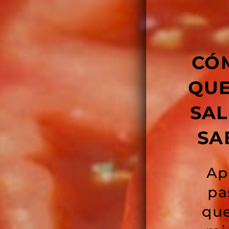
CÓ
QUE
SA
SA
Ap
pa
que