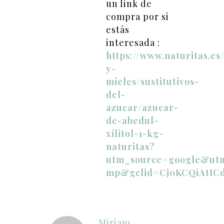
un link de
compra por si
estás
interesada :
https://www.naturitas.es
y-
mieles/sustitutivos-
del-
azucar/azucar-
de-abedul-
xilitol-1-kg-
naturitas?
utm_source=google&ut
mp&gclid=Cj0KCQiAtIC
Miriam