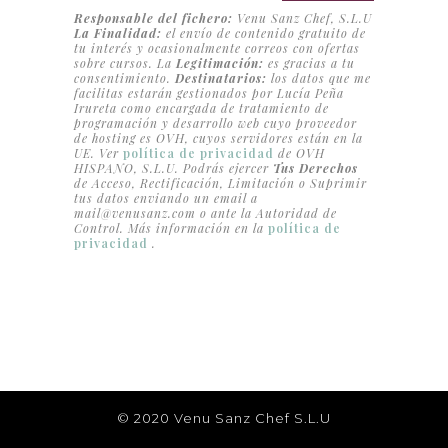
Responsable del fichero:
Venu Sanz Chef, S.L.U
La Finalidad:
el envío de contenido gratuito de
tu interés y ocasionalmente correos con ofertas
sobre cursos. La
Legitimación:
es gracias a tu
consentimiento.
Destinatarios:
los datos que me
facilitas estarán gestionados por Lucía Peña
Irureta como encargada de tratamiento de
programación y desarrollo web cuyo proveedor
de hosting es OVH, cuyos servidores están en la
UE. Ver
política de privacidad
de OVH
HISPANO, S.L.U. Podrás ejercer
Tus Derechos
de Acceso, Rectificación, Limitación o Suprimir
tus datos enviando un email a
mail@venusanz.com
o ante la Autoridad de
Control. Más información en la
política de
privacidad
.
© 2020 Venu Sanz Chef S.L.U