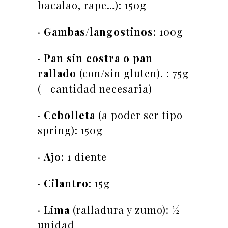
bacalao, rape…): 150g
·
Gambas/langostinos
: 100g
·
Pan sin costra o pan
rallado
(con/sin gluten). : 75g
(+ cantidad necesaria)
·
Cebolleta
(a poder ser tipo
spring): 150g
·
Ajo
: 1 diente
·
Cilantro
: 15g
·
Lima
(ralladura y zumo): ½
unidad