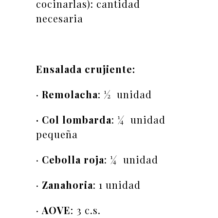
cocinarlas): cantidad
necesaria
Ensalada crujiente:
·
Remolacha
: ½ unidad
· Col lombarda
: ¼ unidad
pequeña
·
Cebolla roja
: ¼ unidad
·
Zanahoria
: 1 unidad
·
AOVE
: 3 c.s.