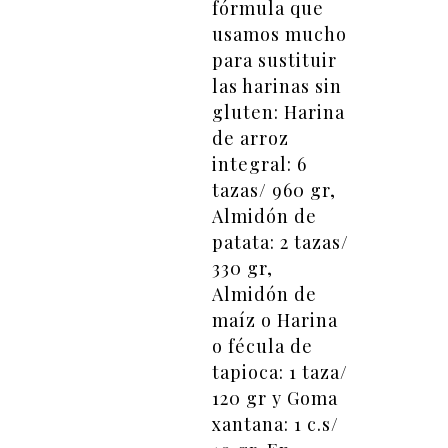
fórmula que
usamos mucho
para sustituir
las harinas sin
gluten: Harina
de arroz
integral: 6
tazas/ 960 gr,
Almidón de
patata: 2 tazas/
330 gr,
Almidón de
maíz o Harina
o fécula de
tapioca: 1 taza/
120 gr y Goma
xantana: 1 c.s/